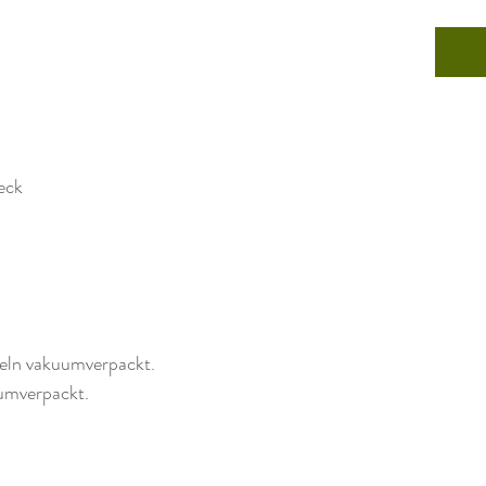
eck
zeln vakuumverpackt.
umverpackt.